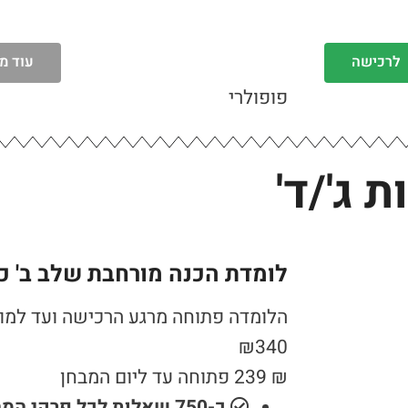
לרכישה
עוד מ
פופולרי
 ג'/ד'
לומדת הכנה מורחבת שלב ב' כית
הלומדה פתוחה מרגע הרכישה ועד למו
₪
340
₪
239
פתוחה עד ליום המבחן​
כ-750 שאלות לכל פרקי המבחן